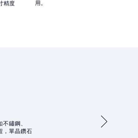
用。
寸精度
如不鏽鋼、
程，單晶鑽石