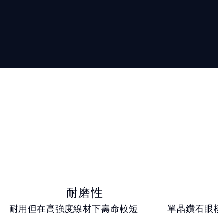
​1
耐磨性
​耐用但在高強度線材下壽命較短​
單晶鑽石眼