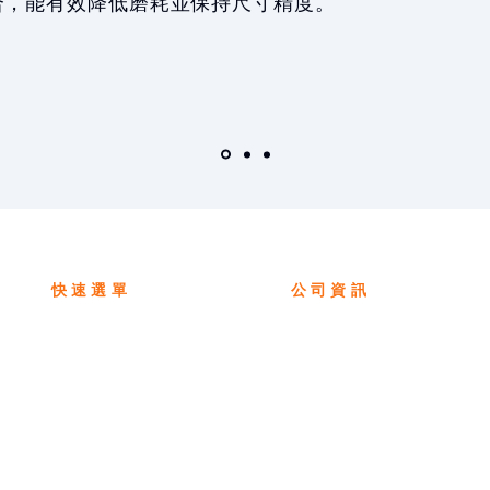
合，能有效降低磨耗並保持尺寸精度。
快速選單
​公司資訊
製
不鏽鋼線系列
​711012 台南市歸仁
TEL. 06-230-7686,
鑽石眼模系列
FAX. 06-2307572
技術與品質
EMAIL.
chungliang19