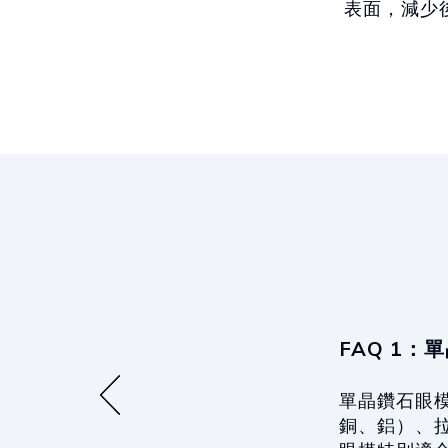
表面，減少
FAQ 1
單晶鑽石眼
銅、鋁）、